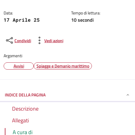
Dettagli della notizia
Data:
Tempo di lettura:
10 secondi
17 Aprile 25
Condividi
Vedi azioni
Argomenti
Avvisi
Spiagge e Demanio marittimo
INDICE DELLA PAGINA
Descrizione
Allegati
A cura di