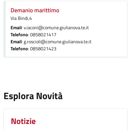
Demanio marittimo
Via Bindi,4
Email
: v.iaconi@comune.giulianova.te.it
Telefono
: 0858021417
Email
: g.roscioli@comune.giulianova.te.it
Telefono
: 0858021423
Esplora Novità
Notizie