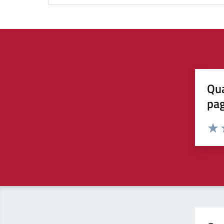
Qua
pa
Valuta 
Valut
V