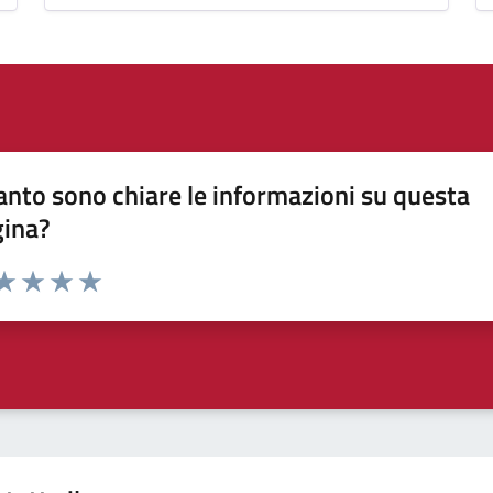
nto sono chiare le informazioni su questa
gina?
da 1 a 5 stelle la pagina
a 1 stelle su 5
aluta 2 stelle su 5
Valuta 3 stelle su 5
Valuta 4 stelle su 5
Valuta 5 stelle su 5