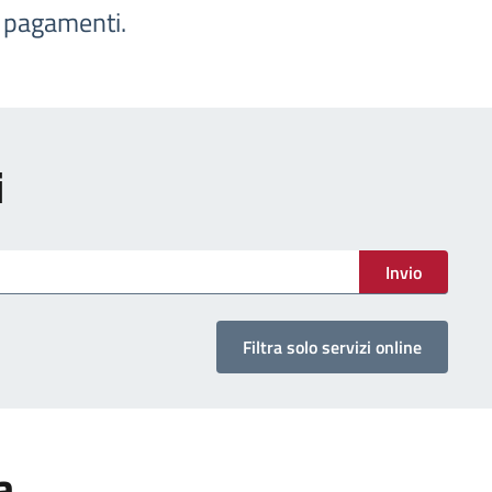
e pagamenti.
i
Invio
Filtra solo servizi online
a