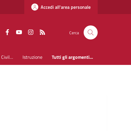
Accedi all'area personale
Faceboook
Youtube
Instagram
RSS
Cerca
Anagrafe Stato Civile ed Elettorale
Istruzione
Tutti gli argomenti...