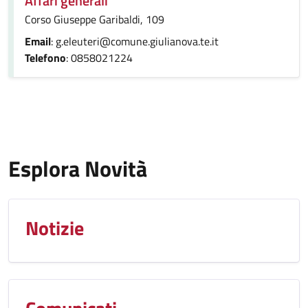
Affari generali
Corso Giuseppe Garibaldi, 109
Email
: g.eleuteri@comune.giulianova.te.it
Telefono
: 0858021224
Esplora Novità
Notizie