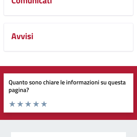
Comunicati
Avvisi
Quanto sono chiare le informazioni su questa
pagina?
Valuta da 1 a 5 stelle la pagina
Valuta 1 stelle su 5
Valuta 2 stelle su 5
Valuta 3 stelle su 5
Valuta 4 stelle su 5
Valuta 5 stelle su 5