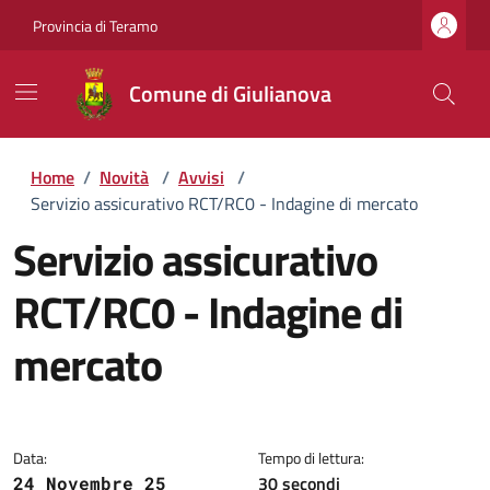
Provincia di Teramo
Comune di Giulianova
Home
/
Novità
/
Avvisi
/
Servizio assicurativo RCT/RC0 - Indagine di mercato
Servizio assicurativo
RCT/RC0 - Indagine di
mercato
Dettagli della notizia
Data:
Tempo di lettura:
30 secondi
24 Novembre 25